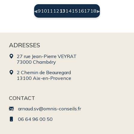
(current)
9
10
11
12
13
14
15
16
17
18
ADRESSES
27 rue Jean-Pierre VEYRAT
73000 Chambéry
2 Chemin de Beauregard
13100 Aix-en-Provence
CONTACT
arnaud.sv@omnis-conseils.fr
06 64 96 00 50