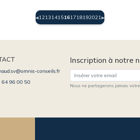
(current)
12
13
14
15
16
17
18
19
20
21
TACT
Inscription à notre 
naud.sv@omnis-conseils.fr
 64 96 00 50
Nous ne partagerons jamais votre 