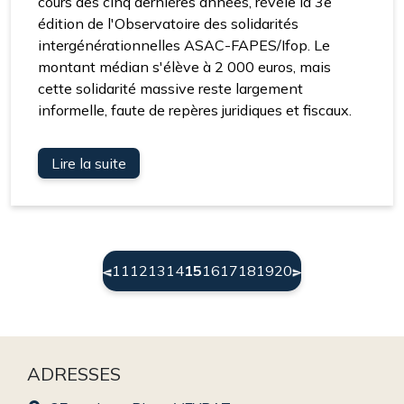
cours des cinq dernières années, révèle la 3e
édition de l'Observatoire des solidarités
intergénérationnelles ASAC-FAPES/Ifop. Le
montant médian s'élève à 2 000 euros, mais
cette solidarité massive reste largement
informelle, faute de repères juridiques et fiscaux.
Lire la suite
(current)
11
12
13
14
15
16
17
18
19
20
ADRESSES