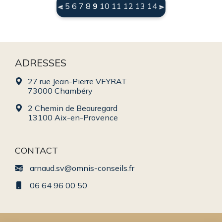
(current)
5
6
7
8
9
10
11
12
13
14
ADRESSES
27 rue Jean-Pierre VEYRAT
73000 Chambéry
2 Chemin de Beauregard
13100 Aix-en-Provence
CONTACT
arnaud.sv@omnis-conseils.fr
06 64 96 00 50