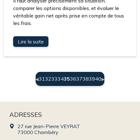
il faut analyser précisément sa situation,
comparer les options disponibles, et évaluer le
véritable gain net après prise en compte de tous
les frais.
Lire la suite
(current)
31
32
33
34
35
36
37
38
39
40
ADRESSES
27 rue Jean-Pierre VEYRAT
73000 Chambéry