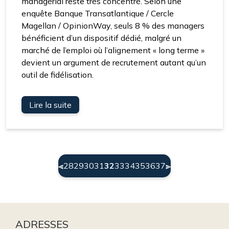
managérial reste très concentré. Selon une
enquête Banque Transatlantique / Cercle
Magellan / OpinionWay, seuls 8 % des managers
bénéficient d’un dispositif dédié, malgré un
marché de l’emploi où l’alignement « long terme »
devient un argument de recrutement autant qu’un
outil de fidélisation.
Lire la suite
(current)
28
29
30
31
32
33
34
35
36
37
ADRESSES