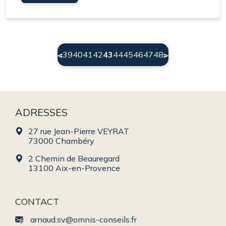
(current)
39
40
41
42
43
44
45
46
47
48
ADRESSES
27 rue Jean-Pierre VEYRAT
73000 Chambéry
2 Chemin de Beauregard
13100 Aix-en-Provence
CONTACT
arnaud.sv@omnis-conseils.fr