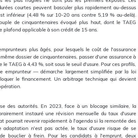
durées courtes peuvent basculer plus rapidement au-dessus
 est inférieur (4,48 % sur 10-20 ans contre 5,19 % au-delà).
couple de cinquantenaires évoqué plus haut, dont le TAEG
 plafond applicable à son crédit de 15 ans.
 emprunteurs plus âgés, pour lesquels le coût de l'assurance
le même dossier de cinquantenaires, passer d'une assurance à
 le TAEG à 4,43 %, soit sous le seuil d'usure. Pour ces profils,
ce emprunteur — démarche largement simplifiée par la loi
oquer le financement. Un arbitrage technique qui devient
opération.
se des autorités. En 2023, face à un blocage similaire, la
airement instauré une révision mensuelle du taux d'usure
ébat pourrait revenir rapidement à l'agenda si la remontée des
e adaptation n'est pas actée, le taux d'usure risque de se
de bouclier à frein. Pour les candidats à l'emprunt, deux