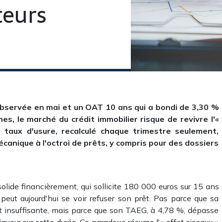
eurs
bservée en mai et un OAT 10 ans qui a bondi de 3,30 %
s, le marché du crédit immobilier risque de revivre l'«
 taux d'usure, recalculé chaque trimestre seulement,
écanique à l'octroi de prêts, y compris pour des dossiers
olide financièrement, qui sollicite 180 000 euros sur 15 ans
eut aujourd'hui se voir refuser son prêt. Pas parce que sa
 insuffisante, mais parce que son TAEG, à 4,78 %, dépasse
igueur sur cette durée. Ce paradoxe résume l'« effet ciseaux »