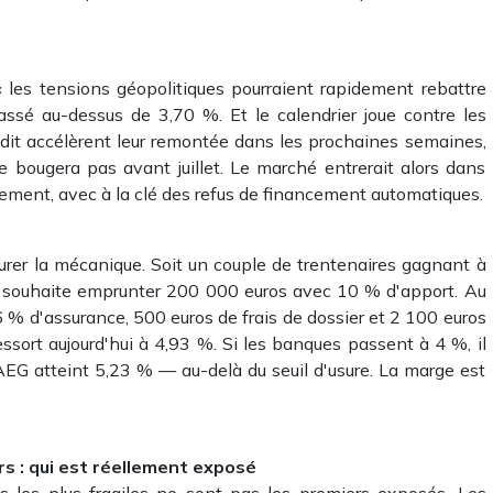
 les tensions géopolitiques pourraient rapidement rebattre
assé au-dessus de 3,70 %. Et le calendrier joue contre les
rédit accélèrent leur remontée dans les prochaines semaines,
ne bougera pas avant juillet. Le marché entrerait alors dans
ement, avec à la clé des refus de financement automatiques.
rer la mécanique. Soit un couple de trentenaires gagnant à
i souhaite emprunter 200 000 euros avec 10 % d'apport. Au
 % d'assurance, 500 euros de frais de dossier et 2 100 euros
essort aujourd'hui à 4,93 %. Si les banques passent à 4 %, il
EG atteint 5,23 % — au-delà du seuil d'usure. La marge est
rs : qui est réellement exposé
ils les plus fragiles ne sont pas les premiers exposés. Les